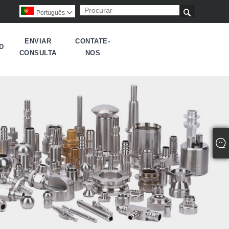

Português

ENVIAR
CONTATE-
D
CONSULTA
NOS