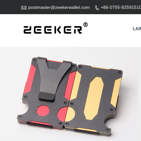

postmaster@zeekerwallet.com
+86-0755-8259151

LA