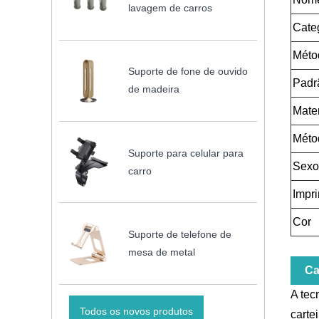
lavagem de carros
Cate
Méto
Suporte de fone de ouvido
Padr
de madeira
Mater
Méto
Suporte para celular para
Sexo
carro
Impri
Cor
Suporte de telefone de
mesa de metal
Ca
A tec
Todos os novos produtos
carte