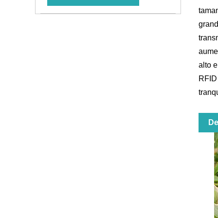
taman
grand
trans
aumen
alto 
RFID 
tranq
De