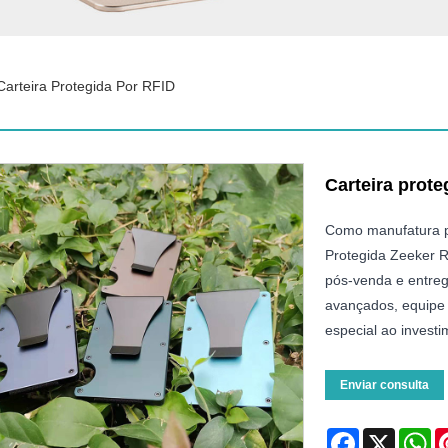
Carteira Protegida Por RFID
Carteira prote
Como manufatura pr
Protegida Zeeker R
pós-venda e entre
avançados, equipe 
especial ao invest
Enviar consulta
Facebook
X
Wh