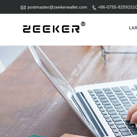

postmaster@zeekerwallet.com
+86-0755-8259151

LA