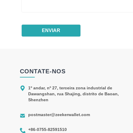
CONTATE-NOS

1º andar, nº 27, terceira zona industrial de
Dawangshan, rua Shajing, distrito de Baoan,
Shenzhen

postmaster@zeekerwallet.com

+86-0755-82591510